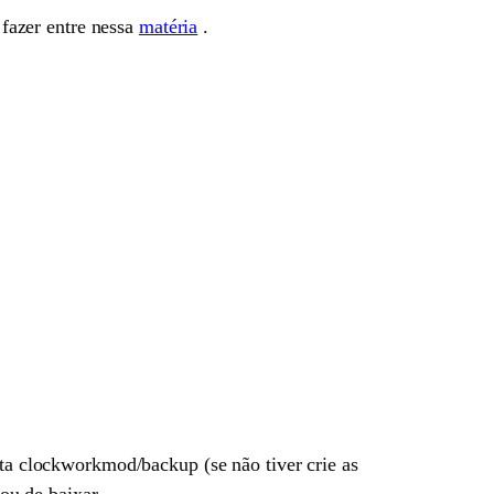
fazer entre nessa
matéria
.
 clockworkmod/backup (se não tiver crie as
ou de baixar.