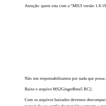
Atenção: quem esta com a “MIUI versão 1.8.19
Não nos responsabilizamos por nada que possa a
Baixe o arquivo MS2GingerBeta5 RC2.
Com os arquivos baixados devemos descompacta
pastas) do seu cartão de memória somente a pa