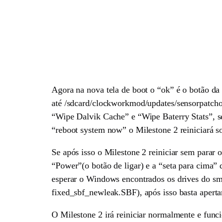
Agora na nova tela de boot o “ok” é o botão da
até /sdcard/clockworkmod/updates/sensorpatchon
“Wipe Dalvik Cache” e “Wipe Baterry Stats”, s
“reboot system now” o Milestone 2 reiniciará
Se após isso o Milestone 2 reiniciar sem parar 
“Power”(o botão de ligar) e a “seta para cima” 
esperar o Windows encontrados os drives do sm
fixed_sbf_newleak.SBF), após isso basta apertar
O Milestone 2 irá reiniciar normalmente e func