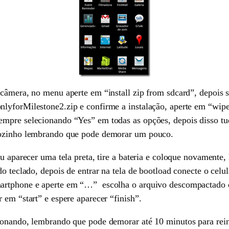
 câmera, no menu aperte em “install zip from sdcard”, depois 
lyforMilestone2.zip e confirme a instalação, aperte em “wipe
empre selecionando “Yes” em todas as opções, depois disso tu
 sozinho lembrando que pode demorar um pouco.
ou aparecer uma tela preta, tire a bateria e coloque novamente
do teclado, depois de entrar na tela de bootload conecte o cel
artphone e aperte em “…” escolha o arquivo descompactado da
 em “start” e espere aparecer “finish”.
ionando, lembrando que pode demorar até 10 minutos para reini