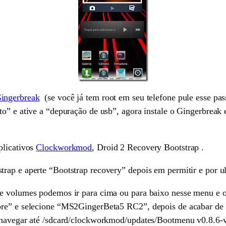
ingerbreak
(se você já tem root em seu telefone pule esse pas
o” e ative a “depuração de usb”, agora instale o Gingerbreak e 
plicativos
Clockworkmod
, Droid 2 Recovery Bootstrap .
trap e aperte “Bootstrap recovery” depois em permitir e por 
de volumes podemos ir para cima ou para baixo nesse menu e o
ore” e selecione “MS2GingerBeta5 RC2”, depois de acabar de r
 navegar até /sdcard/clockworkmod/updates/Bootmenu v0.8.6-v2