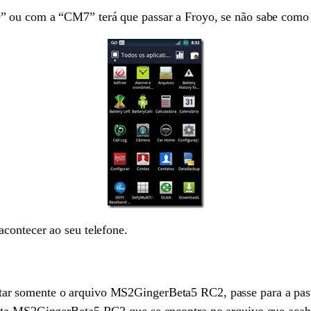
” ou com a “CM7” terá que passar a Froyo, se não sabe como 
contecer ao seu telefone.
r somente o arquivo MS2GingerBeta5 RC2, passe para a pasta
sta MS2GingerBeta5 RC2 que se encontra no arquivo que acab