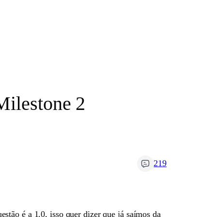
Milestone 2
219
tão é a 1.0, isso quer dizer que já saímos da