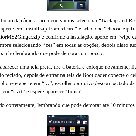
é o botão da câmera, no menu vamos selecionar “Backup and Res
aperte em “install zip from sdcard” e selecione “choose zip f
orMS2Ginger.zip e confirme a instalação, aperte em “wipe da
mpre selecionando “Yes” em todas as opções, depois disso tud
 sozinho lembrando que pode demorar um pouco.
 aparecer uma tela preta, tire a bateria e coloque novamente,
do teclado, depois de entrar na tela de Bootloader conecte o c
tphone e aperte em “…”, escolha o arquivo descompactado da p
 em “start” e espere aparecer “finish”.
ndo corretamente, lembrando que pode demorar até 10 minutos pa