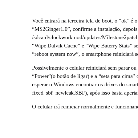
Você entrará na terceira tela de boot, o “ok” 
“MS2Ginger1.0”, confirme a instalação, depois 
/sdcard/clockworkmod/updates/Milestone2patchf
“Wipe Dalvik Cache” e “Wipe Baterry Stats” se
“reboot system now”, o smartphone reiniciará
Possivelmente o celular reiniciará sem parar ou
“Power”(o botão de ligar) e a “seta para cima” 
esperar o Windows encontrar os drives do smar
fixed_sbf_newleak.SBF), após isso basta apertar
O celular irá reiniciar normalmente e funciona