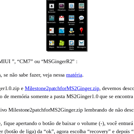
a “MIUI ”, “CM7” ou “MSGingerR2” :
 se não sabe fazer, veja nessa
matéria
.
er1.0.zip e
Milestone2patchforMS2Ginger.zip
, devemos desc
ão de memória somente a pasta MS2Ginger1.0 que se encontra 
ivo Milestone2patchforMS2Ginger.zip lembrando de não desco
, fique apertando o botão de baixar o volume (-), você entrar
er (botão de liga) da “ok”, agora escolha “recovery” e depois 