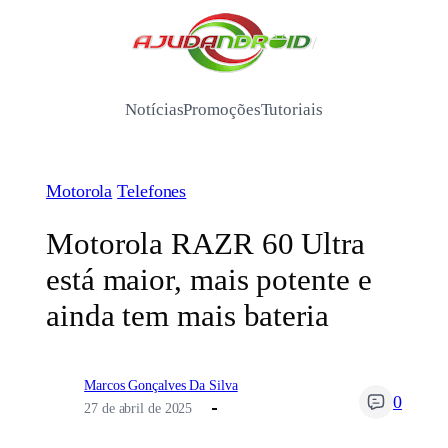
Pular
para
/
o
conteúdo
Notícias
Promoções
Tutoriais
Motorola
Telefones
Motorola RAZR 60 Ultra
está maior, mais potente e
ainda tem mais bateria
Marcos Gonçalves Da Silva
0
27 de abril de 2025