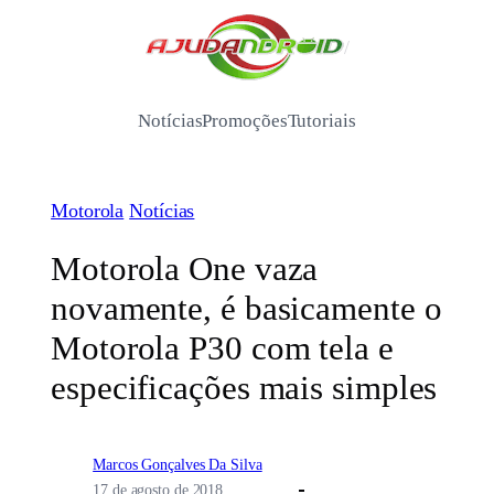
Pular
para
/
o
conteúdo
Notícias
Promoções
Tutoriais
Motorola
Notícias
Motorola One vaza
novamente, é basicamente o
Motorola P30 com tela e
especificações mais simples
Marcos Gonçalves Da Silva
17 de agosto de 2018