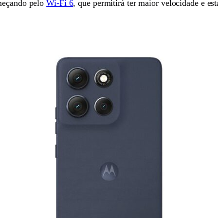
omeçando pelo
Wi-Fi 6
, que permitirá ter maior velocidade e es