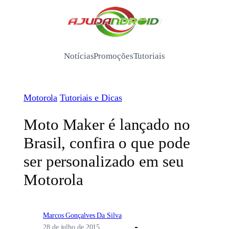
Pular
para
/
o
conteúdo
Notícias
Promoções
Tutoriais
Motorola
Tutoriais e Dicas
Moto Maker é lançado no
Brasil, confira o que pode
ser personalizado em seu
Motorola
Marcos Gonçalves Da Silva
28 de julho de 2015