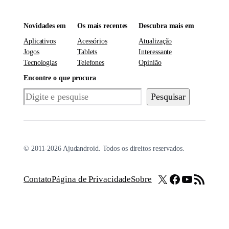
Novidades em
Os mais recentes
Descubra mais em
Aplicativos
Acessórios
Atualização
Jogos
Tablets
Interessante
Tecnologias
Telefones
Opinião
Encontre o que procura
Pesquisar
Pesquisar
© 2011-2026 Ajudandroid. Todos os direitos reservados.
X
Facebook
Youtube
Feed RSS
Contato
Página de Privacidade
Sobre