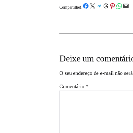
Share on Facebook
Share on X
Share on Telegram
Share on Threads
Share on Pinterest
Share on What
Email this Page
Compartilhe!
/
Deixe um comentári
O seu endereço de e-mail não será
Comentário
*