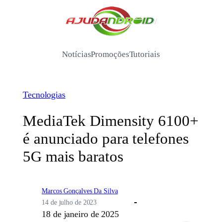
Pular
para
/
o
conteúdo
Notícias
Promoções
Tutoriais
Tecnologias
MediaTek Dimensity 6100+
é anunciado para telefones
5G mais baratos
Marcos Gonçalves Da Silva
14 de julho de 2023
18 de janeiro de 2025