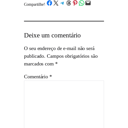
Share on Facebook
Share on X
Share on Telegram
Share on Threads
Share on Pinterest
Share on WhatsApp
Email this Page
Compartilhe!
/
Deixe um comentário
O seu endereço de e-mail não será
publicado.
Campos obrigatórios são
marcados com
*
Comentário
*