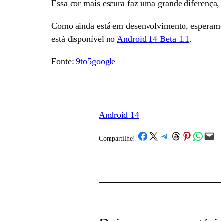
Essa cor mais escura faz uma grande diferença,
Como ainda está em desenvolvimento, esperamos
está disponível no
Android 14 Beta 1.1
.
Fonte:
9to5google
Android 14
Share on Facebook
Share on X
Share on Telegram
Share on Threads
Share on Pinterest
Share on What
Email this Page
Compartilhe!
/