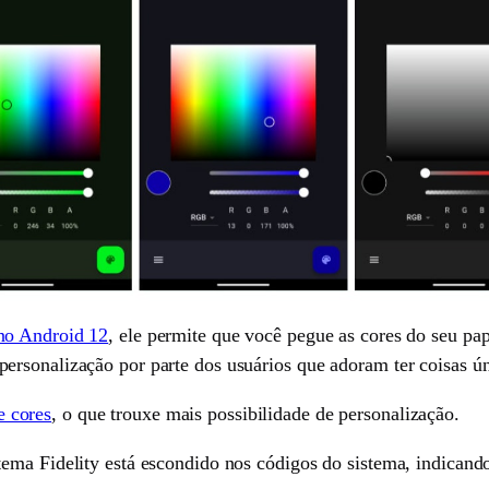
 no Android 12
, ele permite que você pegue as cores do seu pap
rsonalização por parte dos usuários que adoram ter coisas ún
 cores
, o que trouxe mais possibilidade de personalização.
ema Fidelity está escondido nos códigos do sistema, indicando