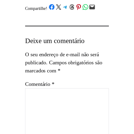
Share on Facebook
Share on X
Share on Telegram
Share on Threads
Share on Pinterest
Share on WhatsApp
Email this Page
Compartilhe!
/
Deixe um comentário
O seu endereço de e-mail não será
publicado.
Campos obrigatórios são
marcados com
*
Comentário
*