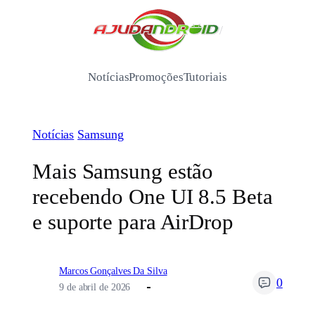
Pular
para
/
o
conteúdo
Notícias
Promoções
Tutoriais
Notícias
Samsung
Mais Samsung estão
recebendo One UI 8.5 Beta
e suporte para AirDrop
Marcos Gonçalves Da Silva
0
9 de abril de 2026