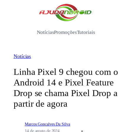
Pular
para
/
o
conteúdo
Notícias
Promoções
Tutoriais
Notícias
Linha Pixel 9 chegou com o
Android 14 e Pixel Feature
Drop se chama Pixel Drop a
partir de agora
Marcos Gonçalves Da Silva
14 de agosto de 2024