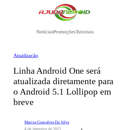
Pular
para
/
o
conteúdo
Notícias
Promoções
Tutoriais
Atualização
Linha Android One será
atualizada diretamente para
o Android 5.1 Lollipop em
breve
Marcos Gonçalves Da Silva
4 de fevereiro de 2015