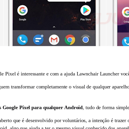
gle Pixel é interessante e com a ajuda Lawnchair Launcher voc
guem transformar completamente o visual de qualquer aparelho
s Google Pixel para qualquer Android
, tudo de forma simpl
berto que é desenvolvido por voluntários, a intenção é trazer
oid, algo que ajuda a ter o mesmo visual conhecido dos apare