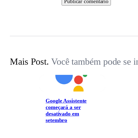
Mais Post.
Você também pode se in
Google Assistente
começará a ser
desativado em
setembro