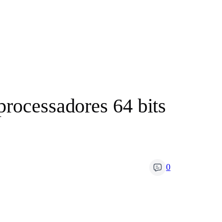
processadores 64 bits
0