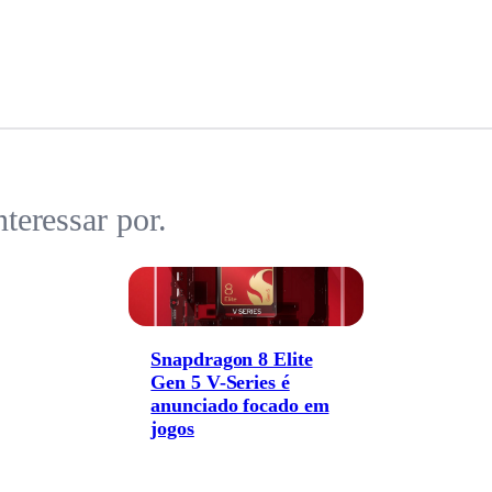
teressar por.
Snapdragon 8 Elite
Gen 5 V-Series é
anunciado focado em
jogos