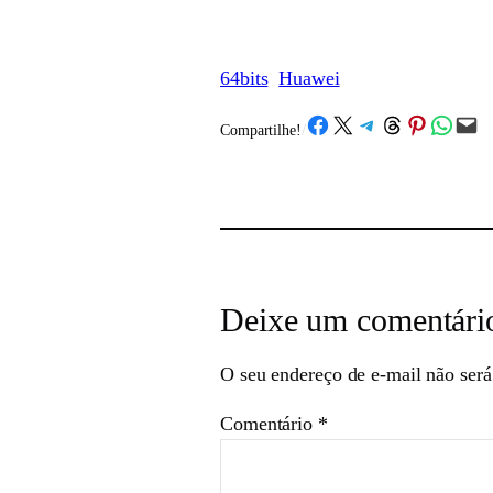
64bits
Huawei
Share on Facebook
Share on X
Share on Telegram
Share on Threads
Share on Pinterest
Share on What
Email this Page
Compartilhe!
/
Deixe um comentári
O seu endereço de e-mail não será
Comentário
*