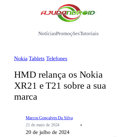
Pular
para
/
o
conteúdo
Notícias
Promoções
Tutoriais
Nokia
Tablets
Telefones
HMD relança os Nokia
XR21 e T21 sobre a sua
marca
Marcos Gonçalves Da Silva
21 de maio de 2024
20 de julho de 2024