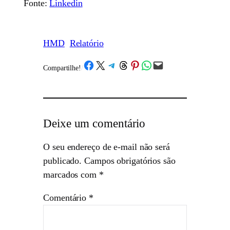
Fonte:
Linkedin
HMD
Relatório
Share on Facebook
Share on X
Share on Telegram
Share on Threads
Share on Pinterest
Share on WhatsApp
Email this Page
Compartilhe!
/
Deixe um comentário
O seu endereço de e-mail não será
publicado.
Campos obrigatórios são
marcados com
*
Comentário
*