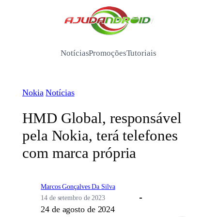
Pular
para
/
o
conteúdo
Notícias
Promoções
Tutoriais
Nokia
Notícias
HMD Global, responsável
pela Nokia, terá telefones
com marca própria
Marcos Gonçalves Da Silva
14 de setembro de 2023
24 de agosto de 2024