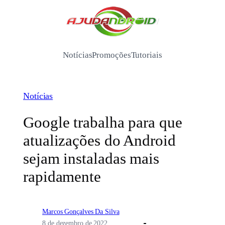
Pular
para
/
o
conteúdo
Notícias
Promoções
Tutoriais
Notícias
Google trabalha para que
atualizações do Android
sejam instaladas mais
rapidamente
Marcos Gonçalves Da Silva
8 de dezembro de 2022