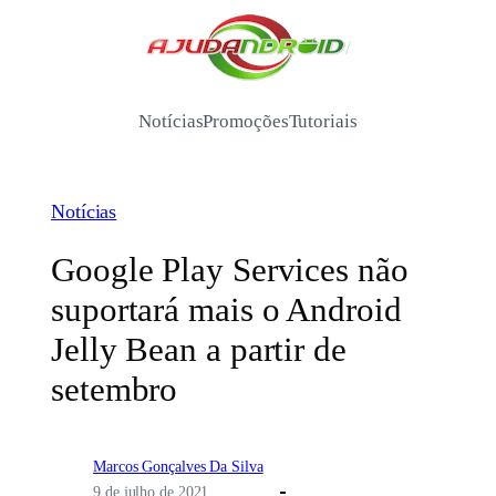
Pular
para
/
o
conteúdo
Notícias
Promoções
Tutoriais
Notícias
Google Play Services não
suportará mais o Android
Jelly Bean a partir de
setembro
Marcos Gonçalves Da Silva
9 de julho de 2021