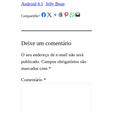
Android 4.1
Jelly Bean
Share on Facebook
Share on X
Share on Telegram
Share on Threads
Share on Pinterest
Share on WhatsApp
Email this Page
Compartilhe!
/
Deixe um comentário
O seu endereço de e-mail não será
publicado.
Campos obrigatórios são
marcados com
*
Comentário
*