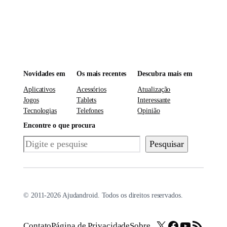
Novidades em
Os mais recentes
Descubra mais em
Aplicativos
Acessórios
Atualização
Jogos
Tablets
Interessante
Tecnologias
Telefones
Opinião
Encontre o que procura
Pesquisar
Pesquisar
© 2011-2026 Ajudandroid. Todos os direitos reservados.
X
Facebook
Youtube
Feed RSS
Contato
Página de Privacidade
Sobre