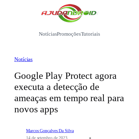
Pular
para
/
o
conteúdo
Notícias
Promoções
Tutoriais
Notícias
Google Play Protect agora
executa a detecção de
ameaças em tempo real para
novos apps
Marcos Gonçalves Da Silva
14 de setembro de 2023