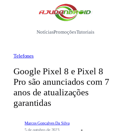
Pular
para
/
o
conteúdo
Notícias
Promoções
Tutoriais
Telefones
Google Pixel 8 e Pixel 8
Pro são anunciados com 7
anos de atualizações
garantidas
Marcos Gonçalves Da Silva
5 de outubro de 2023