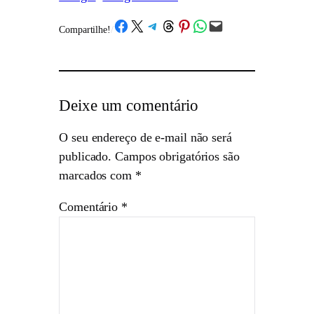
Share on Facebook
Share on X
Share on Telegram
Share on Threads
Share on Pinterest
Share on WhatsApp
Email this Page
Compartilhe!
/
Deixe um comentário
O seu endereço de e-mail não será
publicado.
Campos obrigatórios são
marcados com
*
Comentário
*