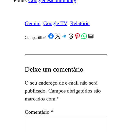
Fonte:
Googlenestcommunity
Gemini
Google TV
Relatório
Share on Facebook
Share on X
Share on Telegram
Share on Threads
Share on Pinterest
Share on WhatsApp
Email this Page
Compartilhe!
/
Deixe um comentário
O seu endereço de e-mail não será
publicado.
Campos obrigatórios são
marcados com
*
Comentário
*