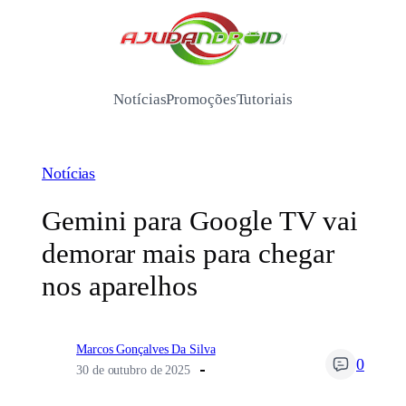
Pular
para
/
o
conteúdo
Notícias
Promoções
Tutoriais
Notícias
Gemini para Google TV vai
demorar mais para chegar
nos aparelhos
Marcos Gonçalves Da Silva
0
30 de outubro de 2025