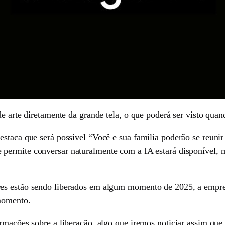
de arte diretamente da grande tela, o que poderá ser visto quan
estaca que será possível “Você e sua família poderão se reuni
e permite conversar naturalmente com a IA estará disponível, m
es estão sendo liberados em algum momento de 2025, a empres
 momento.
rmações sobre a liberação, algo que iremos noticiar assim que