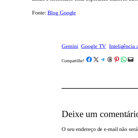
Fonte:
Blog Google
Gemini
Google TV
Inteligência a
Share on Facebook
Share on X
Share on Telegram
Share on Threads
Share on Pinterest
Share on What
Email this Page
Compartilhe!
/
Deixe um comentári
O seu endereço de e-mail não será