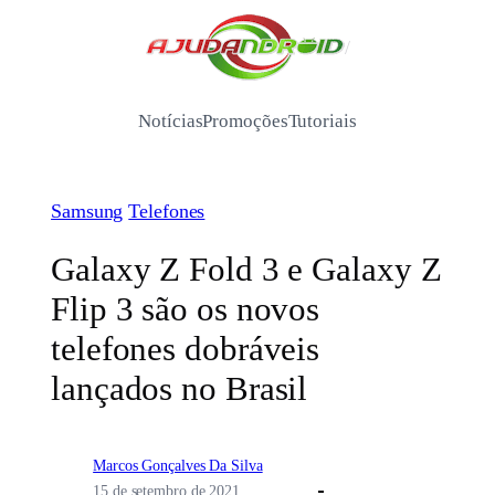
Pular
para
/
o
conteúdo
Notícias
Promoções
Tutoriais
Samsung
Telefones
Galaxy Z Fold 3 e Galaxy Z
Flip 3 são os novos
telefones dobráveis
lançados no Brasil
Marcos Gonçalves Da Silva
15 de setembro de 2021