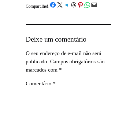
Share on Facebook
Share on X
Share on Telegram
Share on Threads
Share on Pinterest
Share on WhatsApp
Email this Page
Compartilhe!
/
Deixe um comentário
O seu endereço de e-mail não será
publicado.
Campos obrigatórios são
marcados com
*
Comentário
*