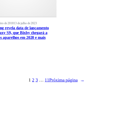
eiro de 2018
13 de julho de 2023
g revela data de lançamento
axy S9, que Bixby chegará a
os aparelhos em 2020 e mais
1
2
3
…
11
Próxima página
→