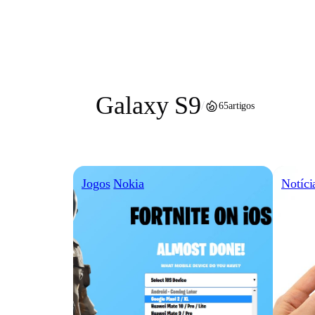
Pular
para
o
conteúdo
Galaxy S9
/
65
artigos
Jogos
Nokia
Notíci