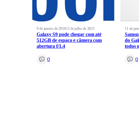
9 de janeiro de 2018
13 de julho de 2023
11 de jan
Galaxy S9 pode chegar com até
Samsun
512GB de espaço e câmera com
do Gal
abertura f/1.4
todos 
0
0