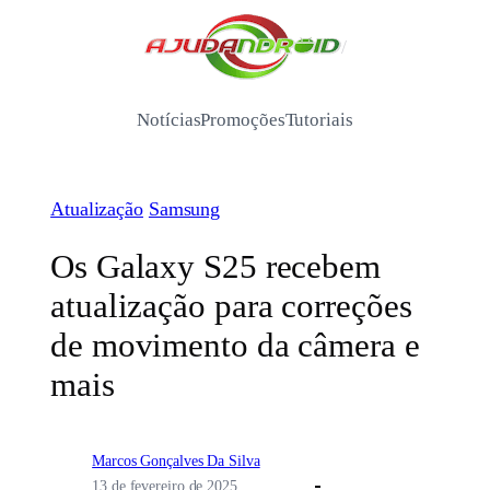
Pular
para
/
o
conteúdo
Notícias
Promoções
Tutoriais
Atualização
Samsung
Os Galaxy S25 recebem
atualização para correções
de movimento da câmera e
mais
Marcos Gonçalves Da Silva
13 de fevereiro de 2025