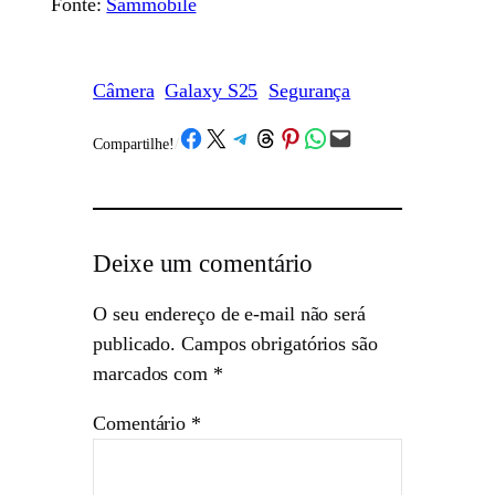
Fonte:
Sammobile
Câmera
Galaxy S25
Segurança
Share on Facebook
Share on X
Share on Telegram
Share on Threads
Share on Pinterest
Share on WhatsApp
Email this Page
Compartilhe!
/
Deixe um comentário
O seu endereço de e-mail não será
publicado.
Campos obrigatórios são
marcados com
*
Comentário
*