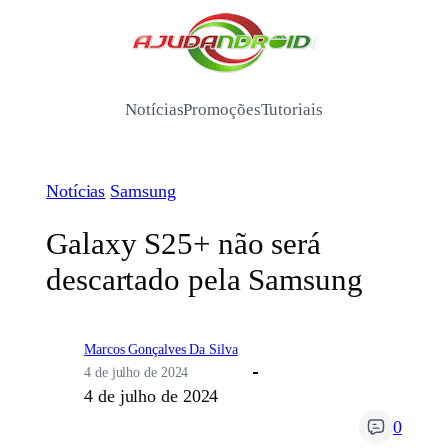
Pular
para
/
o
conteúdo
Notícias
Promoções
Tutoriais
Notícias
Samsung
Galaxy S25+ não será
descartado pela Samsung
Marcos Gonçalves Da Silva
4 de julho de 2024
4 de julho de 2024
0