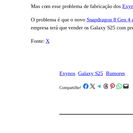
Mas com esse problema de fabricação dos
Exyn
O problema é que o novo
Snapdragon 8 Gen 4 
empresa terá que vender os Galaxy S25 com pre
Fonte:
X
Exynos
Galaxy S25
Rumores
Share on Facebook
Share on X
Share on Telegram
Share on Threads
Share on Pinterest
Share on What
Email this Page
Compartilhe!
/