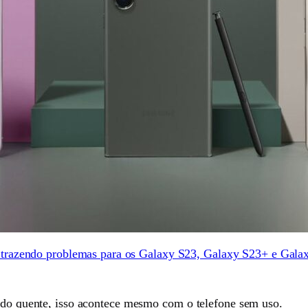
 trazendo problemas para os Galaxy S23, Galaxy S23+ e Gala
ando quente, isso acontece mesmo com o telefone sem uso.