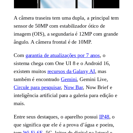
A câmera traseira tem uma dupla, a principal tem
sensor de 50MP com estabilizador ótico de
imagem (OIS), a segundaria é 12MP com grande
ângulo. A câmera frontal é de 10MP.
Com
garantia de atualizações por 7 anos
, o
sistema chega com One UI 8 e o Android 16,
existem muitos
recursos da Galaxy AI
, mas
também é encontrado
Gemini
, Gemini Live,
Circule para pesquisar
,
Now Bar
, Now Brief e
inteligência artificial para a galeria para edição e
mais.
Entre seus destaques, o aparelho possui
IP48
, o
que significa que ele é a prova d’água e poeira,
tem
Wi-Fi 6E
, 5G, leitor de digital na lateral e