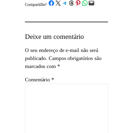
Share on Facebook
Share on X
Share on Telegram
Share on Threads
Share on Pinterest
Share on WhatsApp
Email this Page
Compartilhe!
/
Deixe um comentário
O seu endereço de e-mail não será
publicado.
Campos obrigatórios são
marcados com
*
Comentário
*