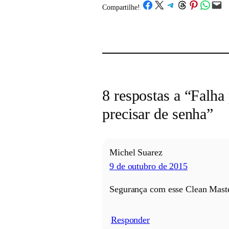
Share on Facebook
Share on X
Share on Telegram
Share on Threads
Share on Pinterest
Share on What
Email this Page
Compartilhe!
/
8 respostas a “Falh
precisar de senha”
Michel Suarez
9 de outubro de 2015
Segurança com esse Clean Maste
Responder
/