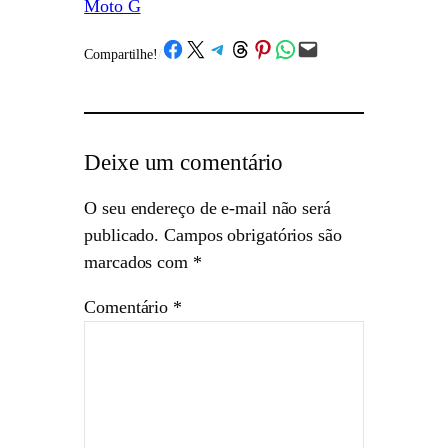
Moto G
Share on Facebook
Share on X
Share on Telegram
Share on Threads
Share on Pinterest
Share on WhatsApp
Email this Page
Compartilhe!
/
Deixe um comentário
O seu endereço de e-mail não será
publicado.
Campos obrigatórios são
marcados com
*
Comentário
*