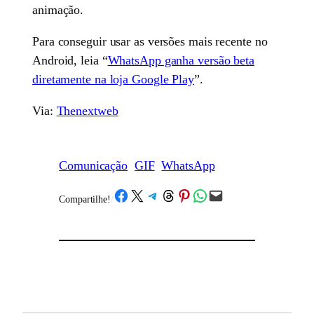
animação.
Para conseguir usar as versões mais recente no
Android, leia “
WhatsApp ganha versão beta
diretamente na loja Google Play
”.
Via:
Thenextweb
Comunicação
GIF
WhatsApp
Share on Facebook
Share on X
Share on Telegram
Share on Threads
Share on Pinterest
Share on WhatsApp
Email this Page
Compartilhe!
/