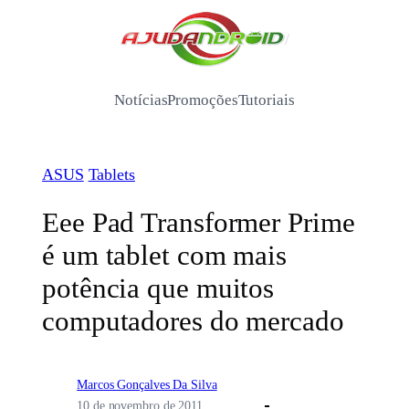
Pular
para
/
o
conteúdo
Notícias
Promoções
Tutoriais
ASUS
Tablets
Eee Pad Transformer Prime
é um tablet com mais
potência que muitos
computadores do mercado
Marcos Gonçalves Da Silva
10 de novembro de 2011