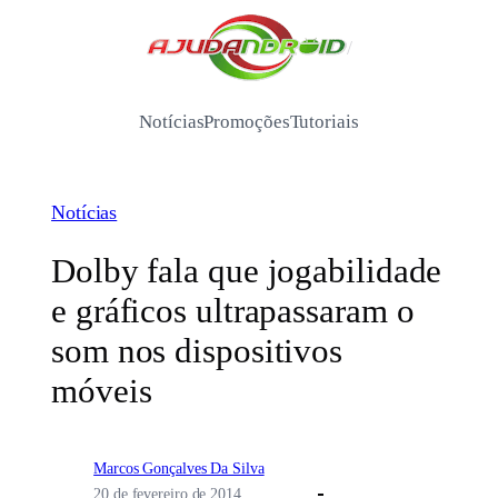
Pular
para
/
o
conteúdo
Notícias
Promoções
Tutoriais
Notícias
Dolby fala que jogabilidade
e gráficos ultrapassaram o
som nos dispositivos
móveis
Marcos Gonçalves Da Silva
20 de fevereiro de 2014