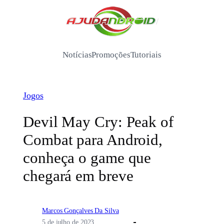
Pular
para
/
o
conteúdo
Notícias
Promoções
Tutoriais
Jogos
Devil May Cry: Peak of
Combat para Android,
conheça o game que
chegará em breve
Marcos Gonçalves Da Silva
5 de julho de 2023