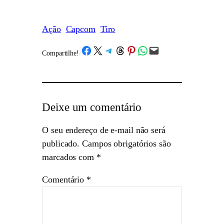
Ação
Capcom
Tiro
Share on Facebook
Share on X
Share on Telegram
Share on Threads
Share on Pinterest
Share on WhatsApp
Email this Page
Compartilhe!
/
Deixe um comentário
O seu endereço de e-mail não será
publicado.
Campos obrigatórios são
marcados com
*
Comentário
*