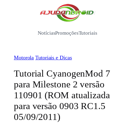
Pular
para
/
o
conteúdo
Notícias
Promoções
Tutoriais
Motorola
Tutoriais e Dicas
Tutorial CyanogenMod 7
para Milestone 2 versão
110901 (ROM atualizada
para versão 0903 RC1.5
05/09/2011)