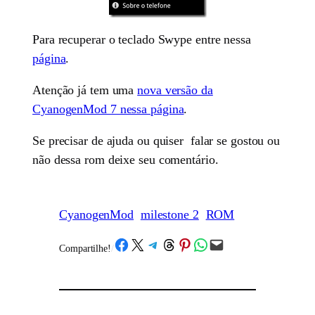
Para recuperar o teclado Swype entre nessa
página
.
Atenção já tem uma
nova versão da
CyanogenMod 7 nessa página
.
Se precisar de ajuda ou quiser falar se gostou ou
não dessa rom deixe seu comentário.
CyanogenMod
milestone 2
ROM
Share on Facebook
Share on X
Share on Telegram
Share on Threads
Share on Pinterest
Share on WhatsApp
Email this Page
Compartilhe!
/