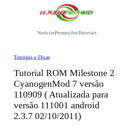
Pular
para
/
o
conteúdo
Notícias
Promoções
Tutoriais
Tutoriais e Dicas
Tutorial ROM Milestone 2
CyanogenMod 7 versão
110909 ( Atualizada para
versão 111001 android
2.3.7 02/10/2011)