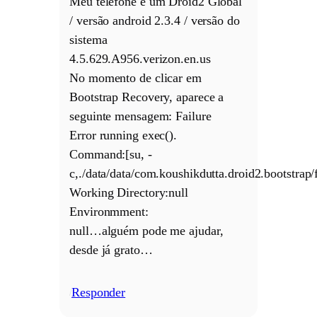
Meu telefone é um Droid2 Global
/ versão android 2.3.4 / versão do
sistema
4.5.629.A956.verizon.en.us
No momento de clicar em
Bootstrap Recovery, aparece a
seguinte mensagem: Failure
Error running exec().
Command:[su, -
c,./data/data/com.koushikdutta.droid2.bootstrap/f
Working Directory:null
Environmment:
null…alguém pode me ajudar,
desde já grato…
Responder
/