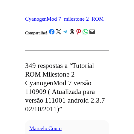
CyanogenMod 7
milestone 2
ROM
Share on Facebook
Share on X
Share on Telegram
Share on Threads
Share on Pinterest
Share on WhatsApp
Email this Page
Compartilhe!
/
349 respostas a “Tutorial
ROM Milestone 2
CyanogenMod 7 versão
110909 ( Atualizada para
versão 111001 android 2.3.7
02/10/2011)”
Marcelo Couto