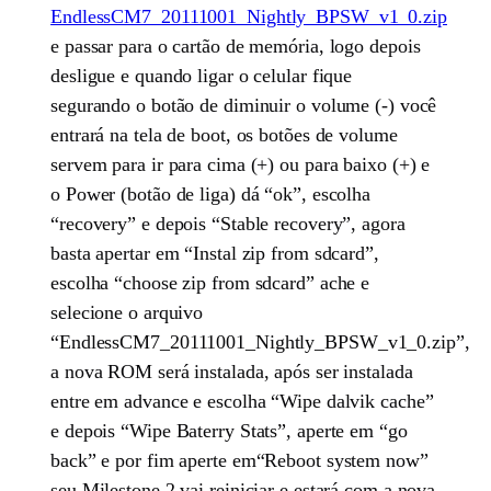
EndlessCM7_20111001_Nightly_BPSW_v1_0.zip
e passar para o cartão de memória, logo depois
desligue e quando ligar o celular fique
segurando o botão de diminuir o volume (-) você
entrará na tela de boot, os botões de volume
servem para ir para cima (+) ou para baixo (+) e
o Power (botão de liga) dá “ok”, escolha
“recovery” e depois “Stable recovery”, agora
basta apertar em “Instal zip from sdcard”,
escolha “choose zip from sdcard” ache e
selecione o arquivo
“EndlessCM7_20111001_Nightly_BPSW_v1_0.zip”,
a nova ROM será instalada, após ser instalada
entre em advance e escolha “Wipe dalvik cache”
e depois “Wipe Baterry Stats”, aperte em “go
back” e por fim aperte em“Reboot system now”
seu Milestone 2 vai reiniciar e estará com a nova