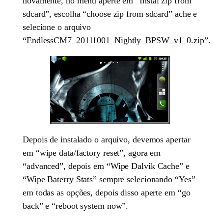
novamente, no menu aperte em “Instal zip from
sdcard”, escolha “choose zip from sdcard” ache e
selecione o arquivo
“EndlessCM7_20111001_Nightly_BPSW_v1_0.zip”.
Depois de instalado o arquivo, devemos apertar
em “wipe data/factory reset”, agora em
“advanced”, depois em “Wipe Dalvik Cache” e
“Wipe Baterry Stats” sempre selecionando “Yes”
em todas as opções, depois disso aperte em “go
back” e “reboot system now”.