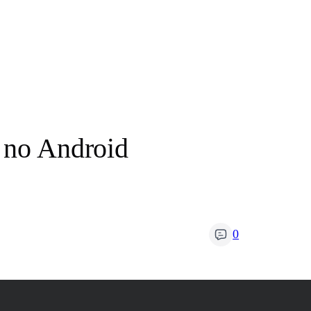
s no Android
0