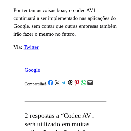
Por ter tantas coisas boas, o codec AV1
continuará a ser implementado nas aplicações do
Google, sem contar que outras empresas também
irão fazer o mesmo no futuro.
Via:
Twitter
Google
Share on Facebook
Share on X
Share on Telegram
Share on Threads
Share on Pinterest
Share on WhatsApp
Email this Page
Compartilhe!
/
2 respostas a “Codec AV1
será utilizado em muitas