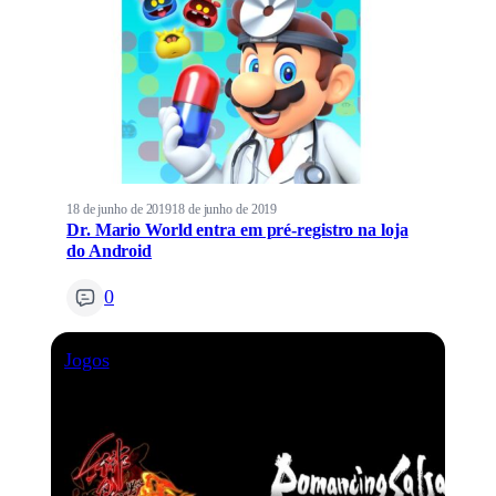
18 de junho de 2019
18 de junho de 2019
Dr. Mario World entra em pré-registro na loja
do Android
0
Jogos