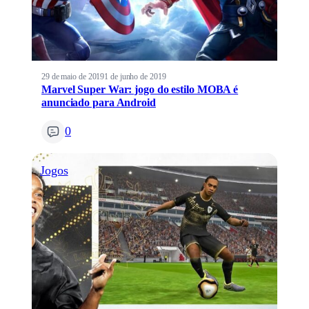
29 de maio de 2019
1 de junho de 2019
Marvel Super War: jogo do estilo MOBA é
anunciado para Android
0
Jogos