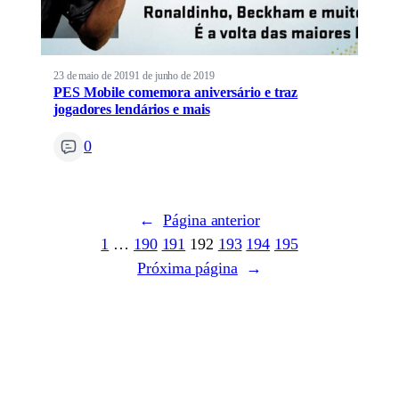
23 de maio de 2019
1 de junho de 2019
PES Mobile comemora aniversário e traz
jogadores lendários e mais
0
←
Página anterior
1
…
190
191
192
193
194
195
Próxima página
→