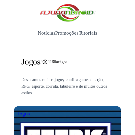
Pular
para
/
o
conteúdo
Notícias
Promoções
Tutoriais
Jogos
/
1168
artigos
Destacamos muitos jogos, confira games de ação,
RPG, esporte, corrida, tabuleiro e de muitos outros
estilos
Jogos