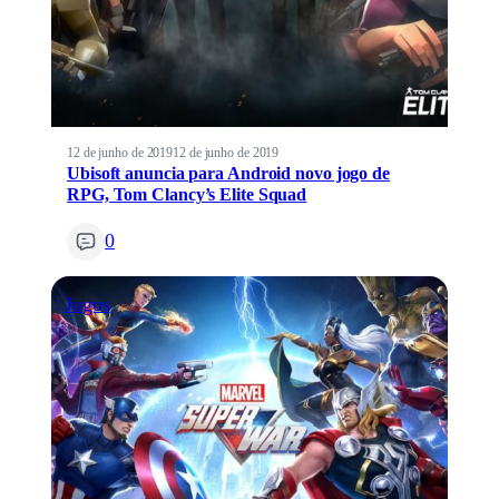
12 de junho de 2019
12 de junho de 2019
Ubisoft anuncia para Android novo jogo de
RPG, Tom Clancy’s Elite Squad
0
Jogos