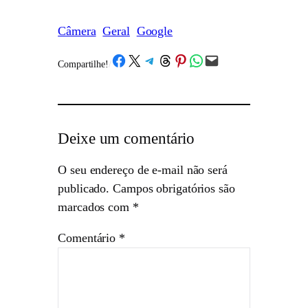
Câmera
Geral
Google
Share on Facebook
Share on X
Share on Telegram
Share on Threads
Share on Pinterest
Share on WhatsApp
Email this Page
Compartilhe!
/
Deixe um comentário
O seu endereço de e-mail não será
publicado.
Campos obrigatórios são
marcados com
*
Comentário
*