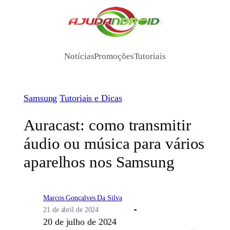
Pular
para
/
o
conteúdo
Notícias
Promoções
Tutoriais
Samsung
Tutoriais e Dicas
Auracast: como transmitir
áudio ou música para vários
aparelhos nos Samsung
Marcos Gonçalves Da Silva
21 de abril de 2024
20 de julho de 2024