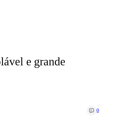
olável e grande
0