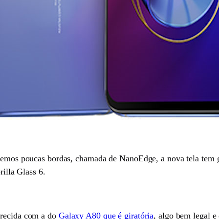
o temos poucas bordas, chamada de NanoEdge, a nova tela tem
rilla Glass 6.
arecida com a do
Galaxy A80 que é giratória
, algo bem legal e