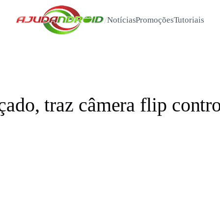
/
Notícias
Promoções
Tutoriais
ado, traz câmera flip contr