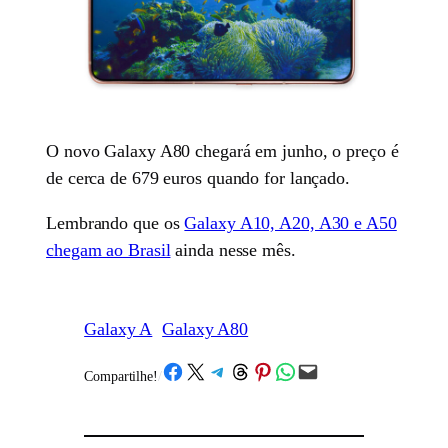
O novo Galaxy A80 chegará em junho, o preço é
de cerca de 679 euros quando for lançado.
Lembrando que os
Galaxy A10, A20, A30 e A50
chegam ao Brasil
ainda nesse mês.
Galaxy A
Galaxy A80
Share on Facebook
Share on X
Share on Telegram
Share on Threads
Share on Pinterest
Share on WhatsApp
Email this Page
Compartilhe!
/