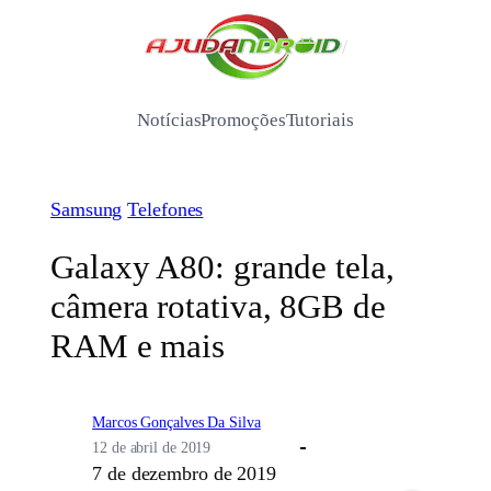
Pular
para
/
o
conteúdo
Notícias
Promoções
Tutoriais
Samsung
Telefones
Galaxy A80: grande tela,
câmera rotativa, 8GB de
RAM e mais
Marcos Gonçalves Da Silva
12 de abril de 2019
7 de dezembro de 2019