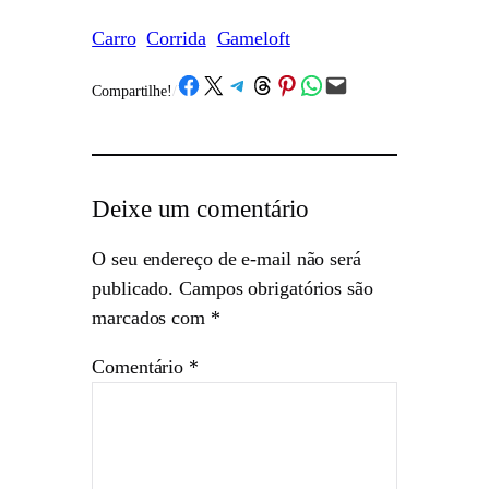
Carro
Corrida
Gameloft
Share on Facebook
Share on X
Share on Telegram
Share on Threads
Share on Pinterest
Share on WhatsApp
Email this Page
Compartilhe!
/
Deixe um comentário
O seu endereço de e-mail não será
publicado.
Campos obrigatórios são
marcados com
*
Comentário
*