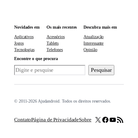
Novidades em
Os mais recentes
Descubra mais em
Aplicativos
Acessórios
Atualização
Jogos
Tablets
Interessante
Tecnologias
Telefones
Opinião
Encontre o que procura
Pesquisar
Pesquisar
© 2011-2026 Ajudandroid. Todos os direitos reservados.
X
Facebook
Youtube
Feed RSS
Contato
Página de Privacidade
Sobre