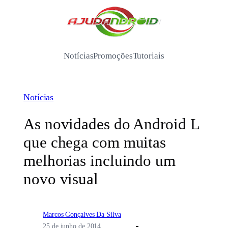
Pular
para
/
o
conteúdo
Notícias
Promoções
Tutoriais
Notícias
As novidades do Android L
que chega com muitas
melhorias incluindo um
novo visual
Marcos Gonçalves Da Silva
25 de junho de 2014