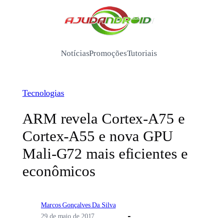
Pular
para
/
o
conteúdo
Notícias
Promoções
Tutoriais
Tecnologias
ARM revela Cortex-A75 e
Cortex-A55 e nova GPU
Mali-G72 mais eficientes e
econômicos
Marcos Gonçalves Da Silva
29 de maio de 2017