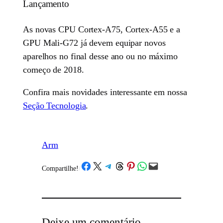
Lançamento
As novas CPU Cortex-A75, Cortex-A55 e a
GPU Mali-G72 já devem equipar novos
aparelhos no final desse ano ou no máximo
começo de 2018.
Confira mais novidades interessante em nossa
Seção Tecnologia
.
Arm
Share on Facebook
Share on X
Share on Telegram
Share on Threads
Share on Pinterest
Share on WhatsApp
Email this Page
Compartilhe!
/
Deixe um comentário