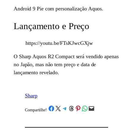
Android 9 Pie com personalização Aquos.
Lançamento e Preço
https://youtu.be/FTsKJwcGXjw
O Sharp Aquos R2 Compact será vendido apenas
no Japão, mas não tem preço e data de
lançamento revelado.
Sharp
Share on Facebook
Share on X
Share on Telegram
Share on Threads
Share on Pinterest
Share on WhatsApp
Email this Page
Compartilhe!
/