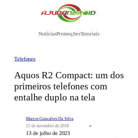
Pular
para
/
o
conteúdo
Notícias
Promoções
Tutoriais
Telefones
Aquos R2 Compact: um dos
primeiros telefones com
entalhe duplo na tela
Marcos Gonçalves Da Silva
15 de novembro de 2018
13 de julho de 2023